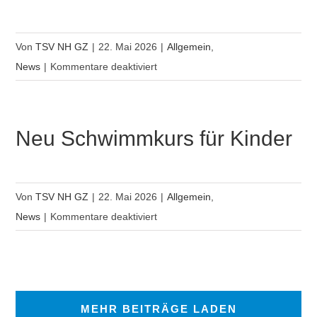
Von
TSV NH GZ
|
22. Mai 2026
|
Allgemein
,
für
News
|
Kommentare deaktiviert
Neu
Nordic
Walking
Neu Schwimmkurs für Kinder
Kurs
Von
TSV NH GZ
|
22. Mai 2026
|
Allgemein
,
für
News
|
Kommentare deaktiviert
Neu
Schwimmkurs
für
Kinder
MEHR BEITRÄGE LADEN