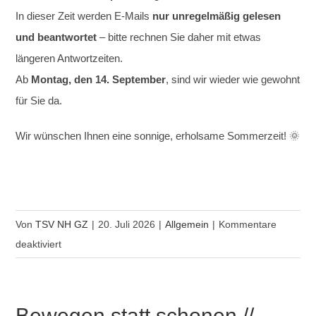
In dieser Zeit werden E-Mails
nur unregelmäßig gelesen
und beantwortet
– bitte rechnen Sie daher mit etwas
längeren Antwortzeiten.
Ab
Montag, den 14. September
, sind wir wieder wie gewohnt
für Sie da.
Wir wünschen Ihnen eine sonnige, erholsame Sommerzeit! 🌞
Von
TSV NH GZ
|
20. Juli 2026
|
Allgemein
|
Kommentare
für
deaktiviert
Unsere
Geschäftsstelle
bleibt
Bewegen statt schonen //