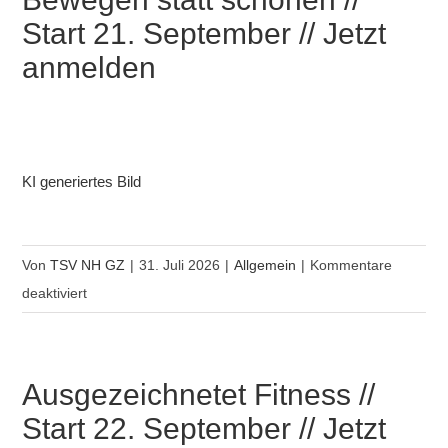
vom
Start 21. September // Jetzt
27.
anmelden
Juli
bis
einschließlich
13.
September
KI generiertes Bild
geschlossen.
Von
TSV NH GZ
|
31. Juli 2026
|
Allgemein
|
Kommentare
für
deaktiviert
Bewegen
statt
schonen
Ausgezeichnetet Fitness //
//
Start 22. September // Jetzt
Start