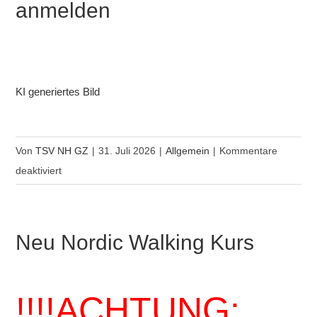
anmelden
21.
September
//
Jetzt
anmelden
KI generiertes Bild
Von
TSV NH GZ
|
31. Juli 2026
|
Allgemein
|
Kommentare
für
deaktiviert
Ausgezeichnetet
Fitness
//
Neu Nordic Walking Kurs
Start
22.
September
!!!!ACHTUNG:
//