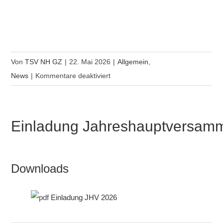
Von
TSV NH GZ
|
22. Mai 2026
|
Allgemein
,
für
News
|
Kommentare deaktiviert
Neu
Schwimmkurs
für
Einladung Jahreshauptversam
Erwachsene
Downloads
Einladung JHV 2026