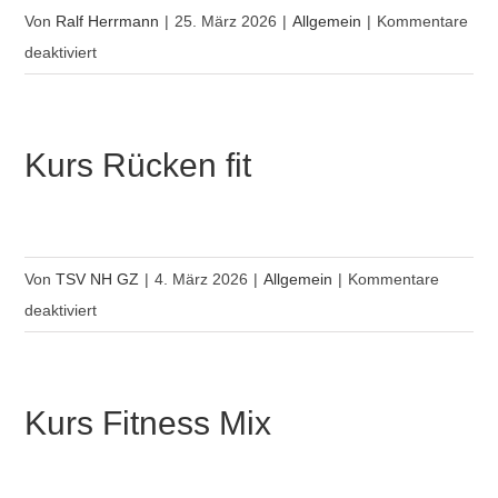
Von
Ralf Herrmann
|
25. März 2026
|
Allgemein
|
Kommentare
für
deaktiviert
Einladung
Jahreshauptversammlung
2026
Kurs Rücken fit
Von
TSV NH GZ
|
4. März 2026
|
Allgemein
|
Kommentare
für
deaktiviert
Kurs
Rücken
fit
Kurs Fitness Mix