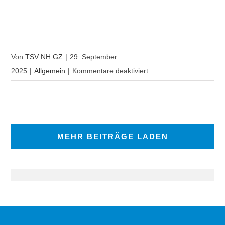
Von
TSV NH GZ
|
29. September
für
2025
|
Allgemein
|
Kommentare deaktiviert
Neue
Öffnungszeiten
ab
November
MEHR BEITRÄGE LADEN