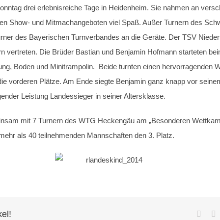
Sonntag drei erlebnisreiche Tage in Heidenheim. Sie nahmen an vers
enen Show- und Mitmachangeboten viel Spaß. Außer Turnern des Sc
rner des Bayerischen Turnverbandes an die Geräte. Der TSV Niedern
rn vertreten. Die Brüder Bastian und Benjamin Hofmann starteten be
ng, Boden und Minitrampolin. Beide turnten einen hervorragenden We
e vorderen Plätze. Am Ende siegte Benjamin ganz knapp vor seinem 
nder Leistung Landessieger in seiner Altersklasse.
sam mit 7 Turnern des WTG Heckengäu am „Besonderen Wettkampf“
 mehr als 40 teilnehmenden Mannschaften den 3. Platz.
kel!
Faceb