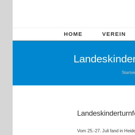
Zum
Inhalt
springen
HOME
VEREIN
Landeskindert
Startse
Landeskinderturnfe
Vom 25.-27. Juli fand in Heid