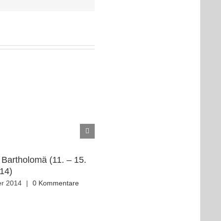
Mail
Bartholomä (11. – 15.
Gau-, Regio- und Landesfinale
14)
8. September 2014
|
0 Kommentare
r 2014
|
0 Kommentare