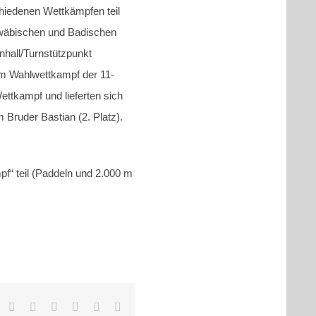
chiedenen Wettkämpfen teil
hwäbischen und Badischen
hall/Turnstützpunkt
im Wahlwettkampf der 11-
ttkampf und lieferten sich
Bruder Bastian (2. Platz).
 teil (Paddeln und 2.000 m
ook
X
Reddit
LinkedIn
Tumblr
Pinterest
Vk
E-