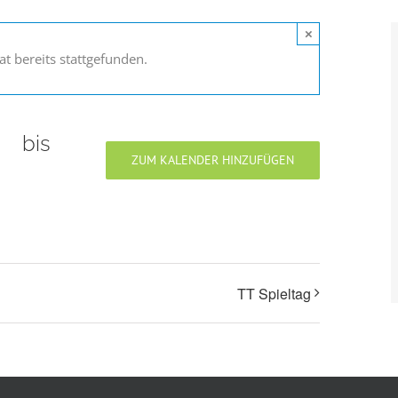
×
at bereits stattgefunden.
00
bis
21:00
ZUM KALENDER HINZUFÜGEN
TT Spieltag