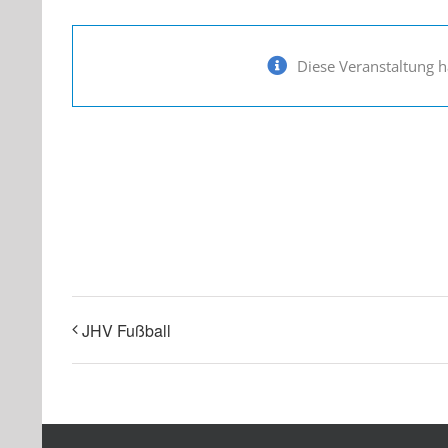
Diese Veranstaltung h
0-10-21 Kick off
14. April um 17:
JHV Fußball