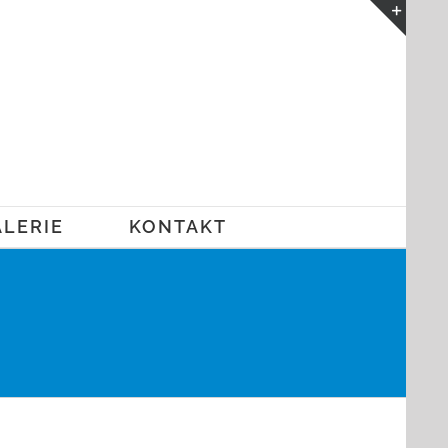
Toggl
Slidin
Bar
Area
LERIE
KONTAKT