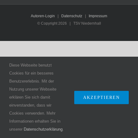
Autoren-Login
|
Datenschutz
|
Impressum
© Copyright
2026 | TSV Niedernhall
Diese Webseite benutzt
Cookies für ein besseres
Benutzererlebnis. Mit der
Nutzung unserer Webseite
erklären Sie sich damit
AKZEPTIEREN
einverstanden, dass wir
Cookies verwenden. Mehr
Informationen erhalten Sie in
unserer
Datenschutzerklärung
.