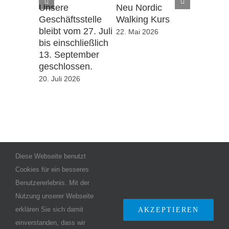
Unsere
Neu Nordic
Neu
Geschäftsstelle
Walking Kurs
Schwimm
bleibt vom 27. Juli
Kinder
22. Mai 2026
bis einschließlich
22. Mai 20
13. September
geschlossen.
20. Juli 2026
Diese Webseite benutzt
Cookies für ein besseres
Benutzererlebnis. Mit der
Nutzung unserer Webseite
erklären Sie sich damit
AKZEPTIEREN
einverstanden, dass wir