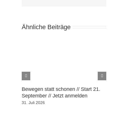
Mail
Ähnliche Beiträge
Bewegen statt schonen // Start 21.
Ausgezeic
September // Jetzt anmelden
Septembe
31. Juli 2026
31. Juli 20