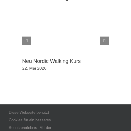
Neu Nordic Walking Kurs
Neu Sch
22. Mai 2026
22. Mai 20
Diese Webseite benutzt
Cookies für ein besseres
Benutzererlebnis. Mit der