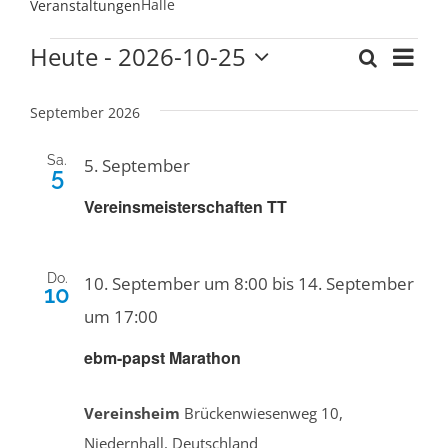
Halle
Veranstaltungen
Veranstaltungen
Heute
 - 
2026-10-25
Ver
Suche
Verans
Liste
Datum
Ans
wählen.
Suche
September 2026
Nav
und
Sa.
5. September
5
Ansich
Vereinsmeisterschaften TT
Naviga
Do.
10. September um 8:00
bis
14. September
10
um 17:00
ebm-papst Marathon
Vereinsheim
Brückenwiesenweg 10,
Niedernhall, Deutschland