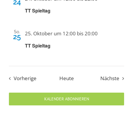
24
TT Spieltag
So.
25. Oktober um 12:00
bis
20:00
25
TT Spieltag
Veranstaltungen
Veran
Vorherige
Heute
Nächste
KALENDER ABONNIEREN